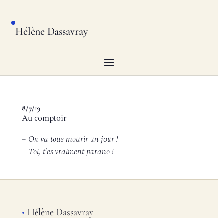
Hélène Dassavray
8/7/19
Au comptoir
– On va tous mourir un jour !
– Toi, t’es vraiment parano !
•
Hélène Dassavray