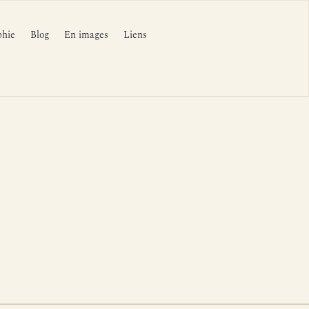
phie
Blog
En images
Liens