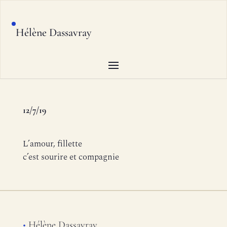
Hélène Dassavray
12/7/19
L’amour, fillette
c’est sourire et compagnie
•
Hélène Dassavray