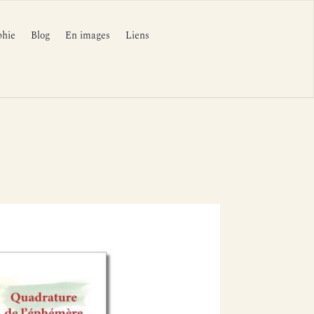
phie
Blog
En images
Liens