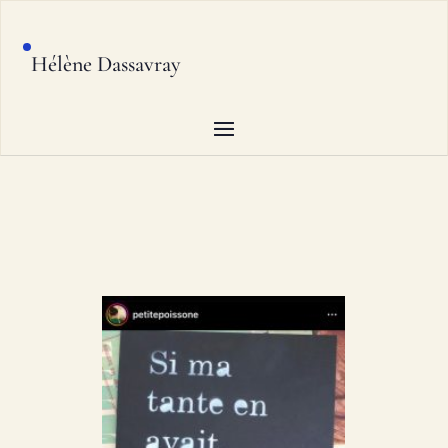
Hélène Dassavray