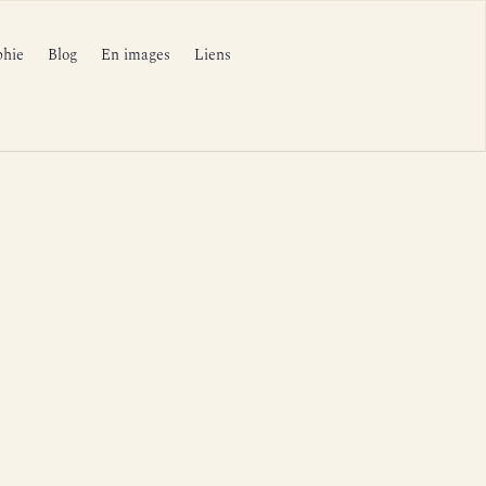
phie
Blog
En images
Liens