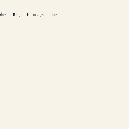
phie
Blog
En images
Liens