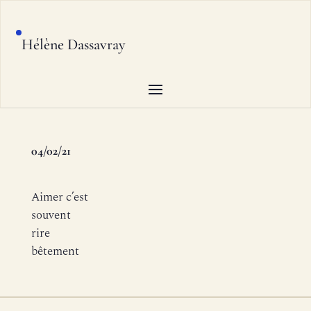
Hélène Dassavray
04/02/21
Aimer c’est
souvent
rire
bêtement