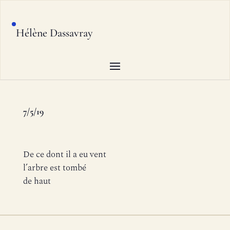
Hélène Dassavray
7/5/19
De ce dont il a eu vent
l’arbre est tombé
de haut