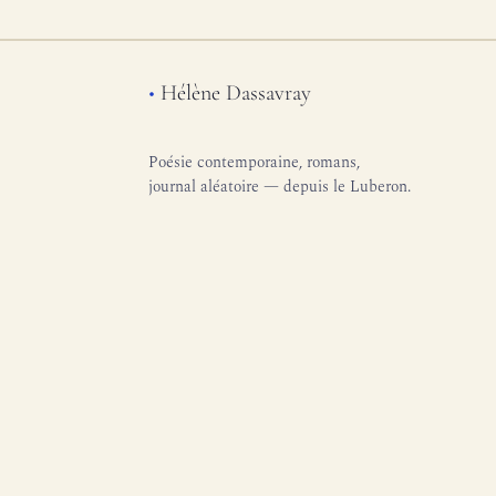
•
Hélène Dassavray
Poésie contemporaine, romans,
journal aléatoire — depuis le Luberon.