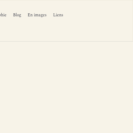
phie
Blog
En images
Liens