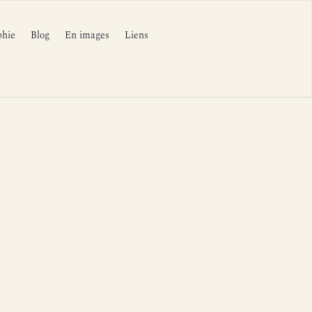
phie
Blog
En images
Liens