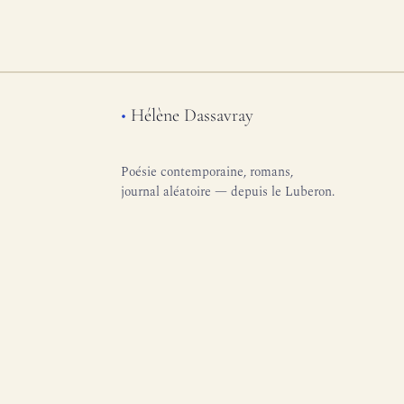
•
Hélène Dassavray
Poésie contemporaine, romans,
journal aléatoire — depuis le Luberon.