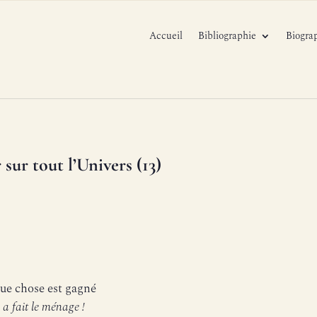
Accueil
Bibliographie
Biogra
ur tout l’Univers (13)
ue chose est gagné
 a fait le ménage !