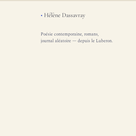
•
Hélène Dassavray
Poésie contemporaine, romans,
journal aléatoire — depuis le Luberon.