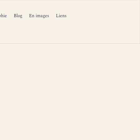
phie
Blog
En images
Liens