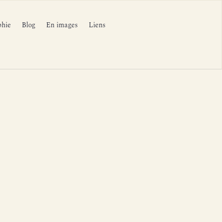
phie
Blog
En images
Liens