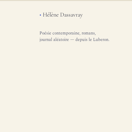
•
Hélène Dassavray
Poésie contemporaine, romans,
journal aléatoire — depuis le Luberon.