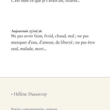
C’est bien ce que je t’avais dit, fillette…
Aujournuit 27/06/26
Ne pas avoir faim, froid, chaud, mal ; ne pas
manquer d’eau, d’amour, de liberté ; ne pas être
seul, malade, mort…
•
Hélène Dassavray
Poésie contemporaine, romans,