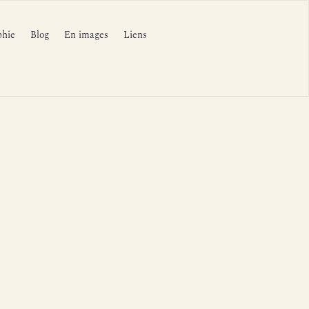
phie
Blog
En images
Liens