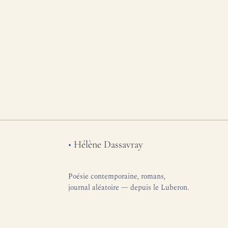
•
Hélène Dassavray
Poésie contemporaine, romans,
journal aléatoire — depuis le Luberon.