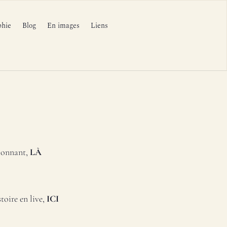
phie
Blog
En images
Liens
sionnant,
LÀ
oire en live,
ICI