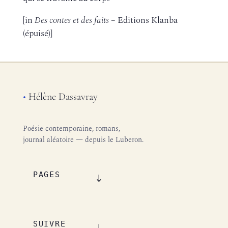
[in
Des contes et des faits
– Editions Klanba
(épuisé)]
•
Hélène Dassavray
Poésie contemporaine, romans,
journal aléatoire — depuis le Luberon.
PAGES
SUIVRE