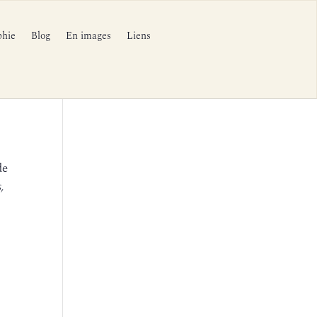
phie
Blog
En images
Liens
de
s,