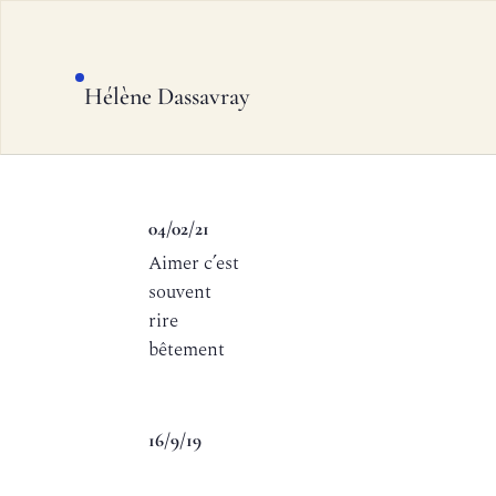
Hélène Dassavray
04/02/21
Aimer c’est
souvent
rire
bêtement
16/9/19